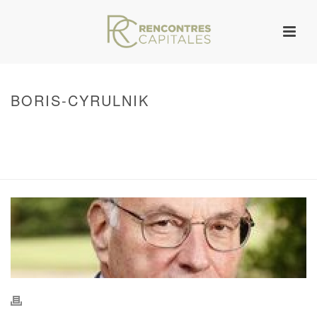
BORIS-CYRULNIK
HOME
/
WARNING
: UNDEFINED ARRAY KEY 0 IN
/VAR/WWW/ARCHIVES.RENCONTRESCAPITALES.COM/WP-
CONTENT/THEMES/JUPITER/VIEWS/LAYOUT/BREADCRUMB.PHP
ON LINE
134
BORIS-CYRULNIK
/ BORIS-CYRULNIK