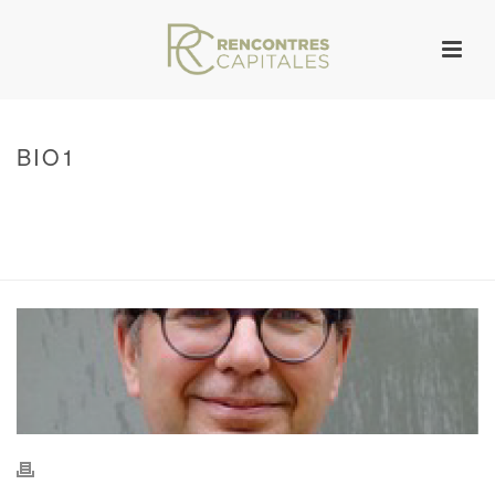
BIO1
HOME
/
WARNING
: UNDEFINED ARRAY KEY 0 IN
/VAR/WWW/ARCHIVES.RENCONTRESCAPITALES.COM/WP-
CONTENT/THEMES/JUPITER/VIEWS/LAYOUT/BREADCRUMB.PHP
ON LINE
134
BIO1
/ BIO1