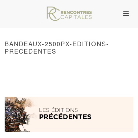
BANDEAUX-2500PX-EDITIONS-
PRECEDENTES
HOME
/
WARNING
: UNDEFINED ARRAY KEY 0 IN
/VAR/WWW/ARCHIVES.RENCONTRESCAPITALES.COM/WP-
CONTENT/THEMES/JUPITER/VIEWS/LAYOUT/BREADCRUMB.PHP
ON LINE
134
BANDEAUX-2500PX-EDITIONS-PRECEDENTES
/ BANDEAUX-2500PX-
EDITIONS-PRECEDENTES