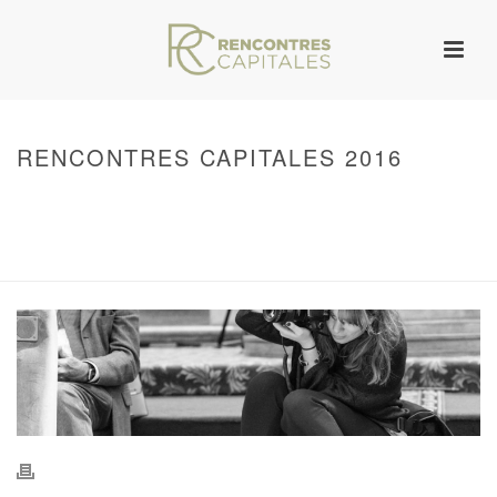
RENCONTRES CAPITALES 2016
HOME
/
WARNING
: UNDEFINED ARRAY KEY 0 IN
/VAR/WWW/ARCHIVES.RENCONTRESCAPITALES.COM/WP-
CONTENT/THEMES/JUPITER/VIEWS/LAYOUT/BREADCRUMB.PHP
ON LINE
134
RENCONTRES CAPITALES 2016
/ RENCONTRES CAPITALES 2016