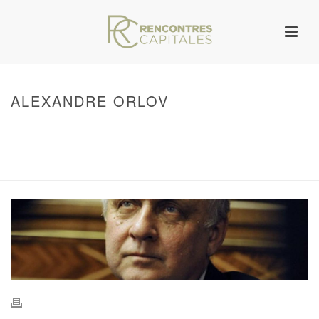
ALEXANDRE ORLOV
HOME
/
WARNING
: UNDEFINED ARRAY KEY 0 IN
/VAR/WWW/ARCHIVES.RENCONTRESCAPITALES.COM/WP-
CONTENT/THEMES/JUPITER/VIEWS/LAYOUT/BREADCRUMB.PHP
ON LINE
134
ALEXANDRE ORLOV
/ ALEXANDRE ORLOV