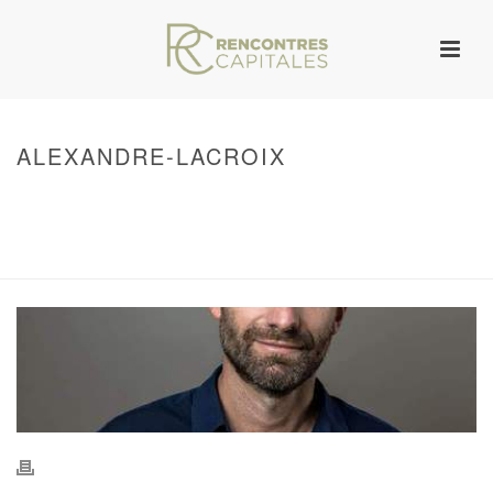
ALEXANDRE-LACROIX
HOME
/
WARNING
: UNDEFINED ARRAY KEY 0 IN
/VAR/WWW/ARCHIVES.RENCONTRESCAPITALES.COM/WP-
CONTENT/THEMES/JUPITER/VIEWS/LAYOUT/BREADCRUMB.PHP
ON LINE
134
ALEXANDRE-LACROIX
/ ALEXANDRE-LACROIX