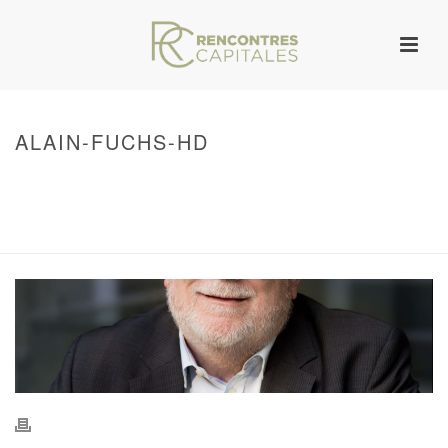
ALAIN-FUCHS-HD
HOME
/
WARNING
: UNDEFINED ARRAY KEY 0 IN
/VAR/WWW/ARCHIVES.RENCONTRESCAPITALES.COM/WP-
CONTENT/THEMES/JUPITER/VIEWS/LAYOUT/BREADCRUMB.PHP
ON LINE
134
ALAIN-FUCHS-HD
/ ALAIN-FUCHS-HD