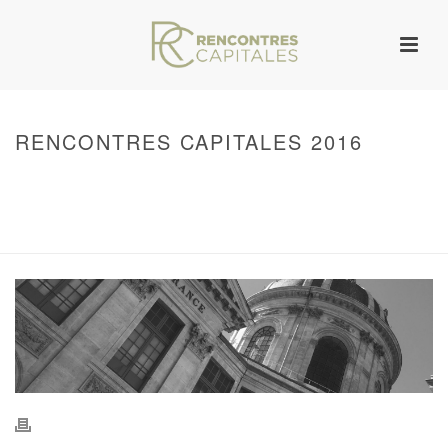
RENCONTRES CAPITALES 2016
HOME
/
WARNING
: UNDEFINED ARRAY KEY 0 IN
/VAR/WWW/ARCHIVES.RENCONTRESCAPITALES.COM/WP-
CONTENT/THEMES/JUPITER/VIEWS/LAYOUT/BREADCRUMB.PHP
ON LINE
134
RENCONTRES CAPITALES 2016
/ RENCONTRES CAPITALES 2016