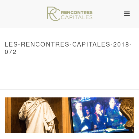
LES-RENCONTRES-CAPITALES-2018-
072
HOME
/
WARNING
: UNDEFINED ARRAY KEY 0 IN
/VAR/WWW/ARCHIVES.RENCONTRESCAPITALES.COM/WP-
CONTENT/THEMES/JUPITER/VIEWS/LAYOUT/BREADCRUMB.PHP
ON LINE
134
2018 – RENCONTRES CAPITALES À PARIS
/ LES-RENCONTRES-
CAPITALES-2018-072