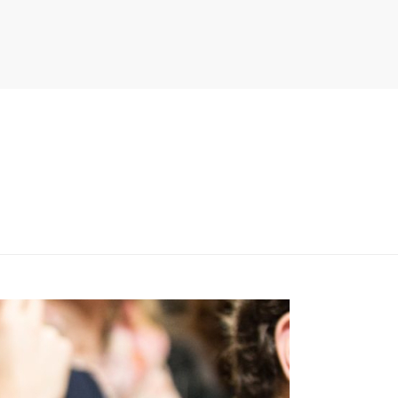
PITER/VIEWS/LAYOUT/BREADCRUMB.PHP
ON LINE
134