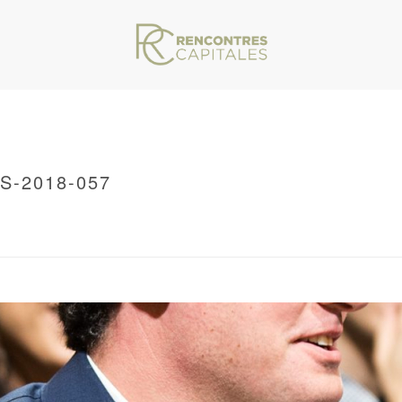
S-2018-057
VAR/WWW/ARCHIVES.RENCONTRESCAPITALES.COM/WP-CONTENT/THEMES/JU
S
/ LES-RENCONTRES-CAPITALES-2018-057