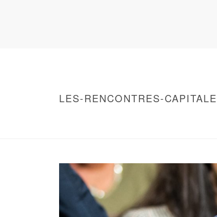
LES-RENCONTRES-CAPITALE
HOME
/
WARNING
: UNDEFINED ARRAY KEY 0 IN
/
2018 – RENCONTRES CAPITALES À PARI