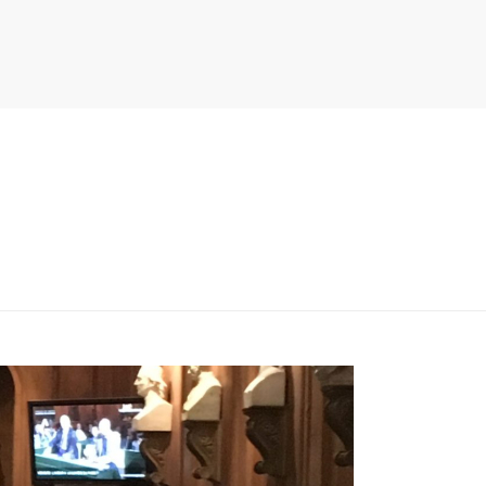
PITER/VIEWS/LAYOUT/BREADCRUMB.PHP
ON LINE
134