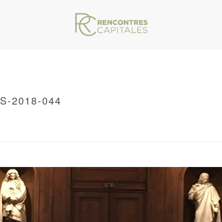
S-2018-044
VAR/WWW/ARCHIVES.RENCONTRESCAPITALES.COM/WP-CONTENT/THEMES/JU
S
/ LES-RENCONTRES-CAPITALES-2018-044