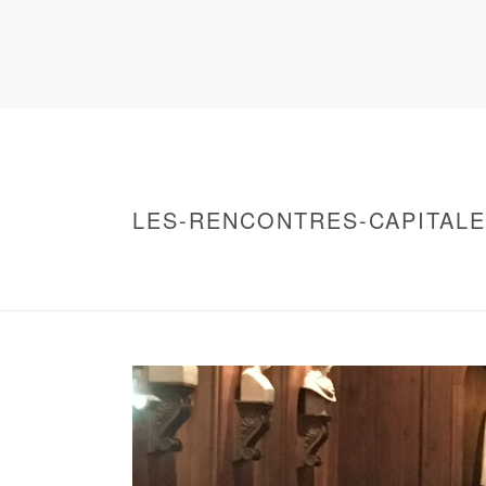
LES-RENCONTRES-CAPITALE
HOME
/
WARNING
: UNDEFINED ARRAY KEY 0 IN
/
2018 – RENCONTRES CAPITALES À PARI