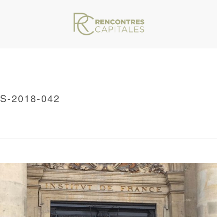
S-2018-042
VAR/WWW/ARCHIVES.RENCONTRESCAPITALES.COM/WP-CONTENT/THEMES/JU
S
/ LES-RENCONTRES-CAPITALES-2018-042