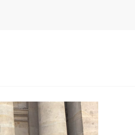
PITER/VIEWS/LAYOUT/BREADCRUMB.PHP
ON LINE
134