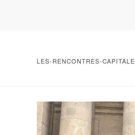
LES-RENCONTRES-CAPITALE
HOME
/
WARNING
: UNDEFINED ARRAY KEY 0 IN
/
2018 – RENCONTRES CAPITALES À PARI