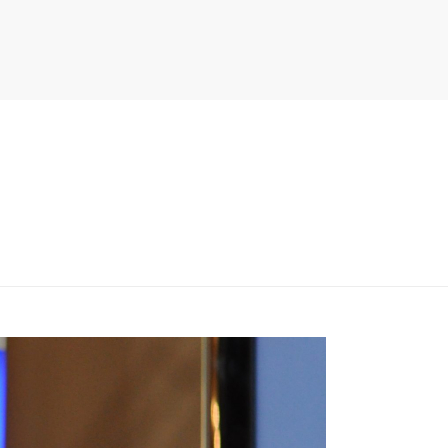
PITER/VIEWS/LAYOUT/BREADCRUMB.PHP
ON LINE
134