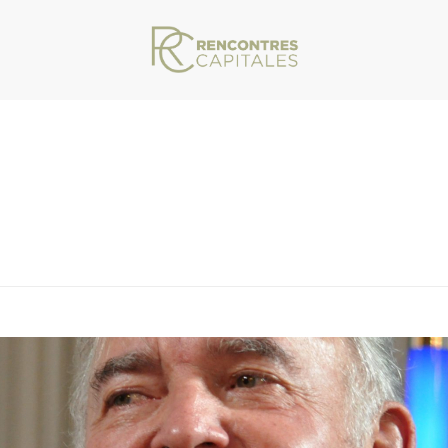
VAR/WWW/ARCHIVES.RENCONTRESCAPITALES.COM/WP-CONTENT/THEMES/JU
EILLE
/ RENCONTRES CAPITALES