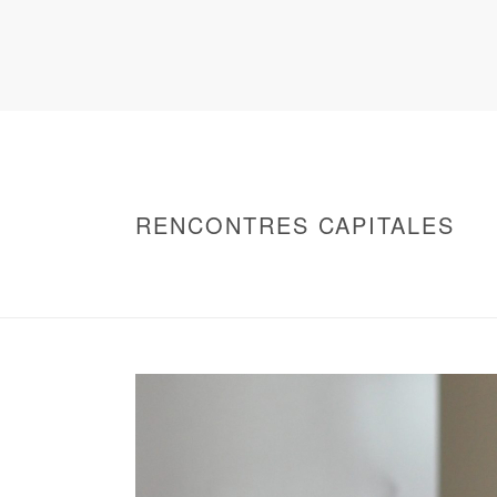
RENCONTRES CAPITALES
HOME
/
WARNING
: UNDEFINED ARRAY KEY 0 IN
/
2011 - RENCONTRES CAPITALES À MARS