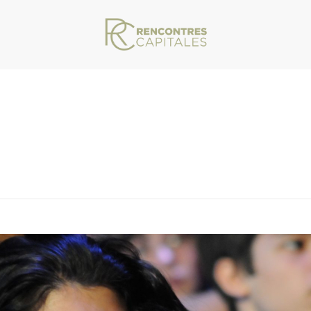
VAR/WWW/ARCHIVES.RENCONTRESCAPITALES.COM/WP-CONTENT/THEMES/JU
EILLE
/ RENCONTRES CAPITALES