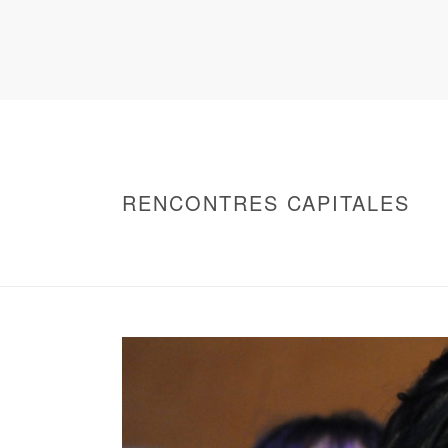
RENCONTRES CAPITALES
HOME
/
WARNING
: UNDEFINED ARRAY KEY 0 IN
/
2011 - RENCONTRES CAPITALES À MARS