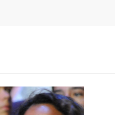
PITER/VIEWS/LAYOUT/BREADCRUMB.PHP
ON LINE
134